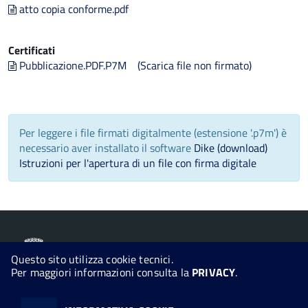
atto copia conforme.pdf
Certificati
Pubblicazione.PDF.P7M
(Scarica file non firmato)
Per leggere i file firmati digitalmente (estensione '.p7m') è
necessario aver installato il software
Dike (download)
Istruzioni per l'apertura di un file con firma digitale
Comune di Ottana
Questo sito utilizza cookie tecnici.
Per maggiori informazioni consulta la
PRIVACY
.
© 2026 Halley Informatica. Tutti i diritti riservati. Halley EG 041440.