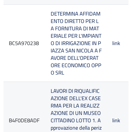
DETERMINA AFFIDAM
ENTO DIRETTO PER L
A FORNITURA DI MAT
ERIALE PER L'IMPIANT
BC5A970238
O DI IRRIGAZIONE IN P
link
IAZZA SAN NICOLA A F
AVORE DELL'OPERAT
ORE ECONOMICO OPP
O SRL
LAVORI DI RIQUALIFIC
AZIONE DELL'EX CASE
RMA PER LA REALIZZ
AZIONE DI UN MUSEO
B4F0DE8ADF
CITTADINO LOTTO 1. A
link
pprovazione della periz