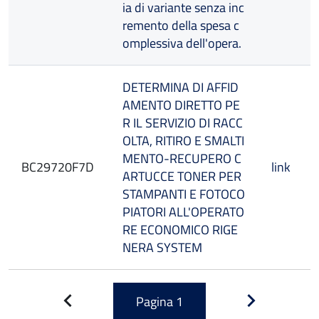
ia di variante senza inc
remento della spesa c
omplessiva dell'opera.
DETERMINA DI AFFID
AMENTO DIRETTO PE
R IL SERVIZIO DI RACC
OLTA, RITIRO E SMALTI
MENTO-RECUPERO C
BC29720F7D
link
ARTUCCE TONER PER
STAMPANTI E FOTOCO
PIATORI ALL'OPERATO
RE ECONOMICO RIGE
NERA SYSTEM
Pagina
1
Pagina
Pagina
precedente
successiva